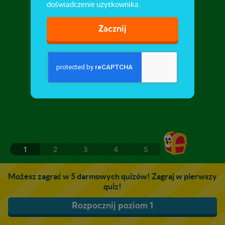
doświadczenie użytkownika.
Zacznij
1
2
3
4
5
Możesz zagrać w 5 darmowych quizów! Zagraj w pierwszy
quiz!
Rozpocznij poziom 1