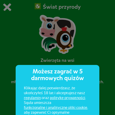
Świat przyrody
Grasz w wersję demonstracyjną Squli
Zmień ustawienia DEMO
Kup teraz!
0
1
Zwierzęta na wsi
Możesz zagrać w 5
Nazwy zwierząt hodowlanych (dorosłych i ich
darmowych quizów
młodych). Rozpoznawanie zwierząt na ilustracjach.
Klikając dalej potwierdzasz, że
ukończyłeś 18 lat i akceptujesz nasz
regulamin
oraz
politykę prywatności
.
Squla umieszcza
funkcjonalne i analityczne pliki cookie
,
aby zapewnić Ci optymalne