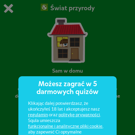
Świat przyrody
Grasz w wersję demonstracyjną Squli
Zmień ustawienia DEMO
Kup teraz!
0
1
Sam w domu
Możesz zagrać w 5
Czy wiesz czego nie można robić, gdy nie ma w
darmowych quizów
domu nikogo z dorosłych? Odpowiedz na to i inne
pytania w tej misji i sprawdź co wiesz!
Klikając dalej potwierdzasz, że
ukończyłeś 18 lat i akceptujesz nasz
regulamin
oraz
politykę prywatności
.
Squla umieszcza
funkcjonalne i analityczne pliki cookie
,
aby zapewnić Ci optymalne