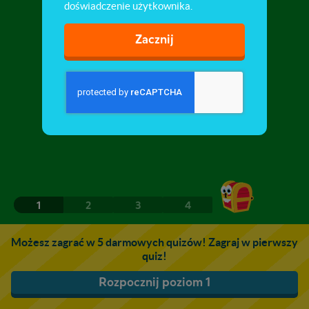
doświadczenie użytkownika.
Zacznij
1
2
3
4
Możesz zagrać w 5 darmowych quizów! Zagraj w pierwszy
quiz!
Rozpocznij poziom 1