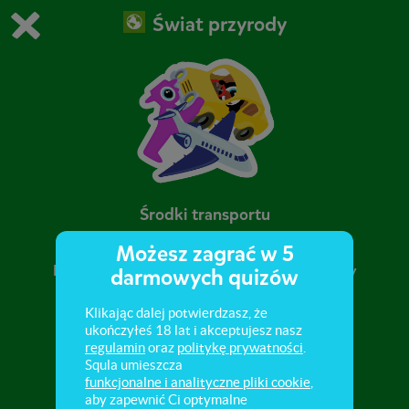
Świat przyrody
Grasz w wersję demonstracyjną Squli
Zmień ustawienia DEMO
Kup teraz!
0
1
Środki transportu
Możesz zagrać w 5
Pojazdy. Środki lokomocji dawniej i dziś. Osoby
darmowych quizów
kierujące środkami lokomocji.
Klikając dalej potwierdzasz, że
ukończyłeś 18 lat i akceptujesz nasz
regulamin
oraz
politykę prywatności
.
Squla umieszcza
funkcjonalne i analityczne pliki cookie
,
aby zapewnić Ci optymalne