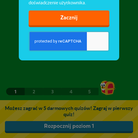
doświadczenie użytkownika.
Zacznij
1
2
3
4
5
Możesz zagrać w 5 darmowych quizów! Zagraj w pierwszy
quiz!
Rozpocznij poziom 1