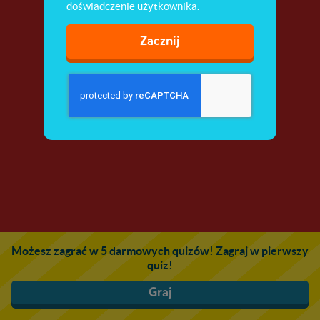
doświadczenie użytkownika.
Zacznij
Możesz zagrać w 5 darmowych quizów! Zagraj w pierwszy
quiz!
Graj