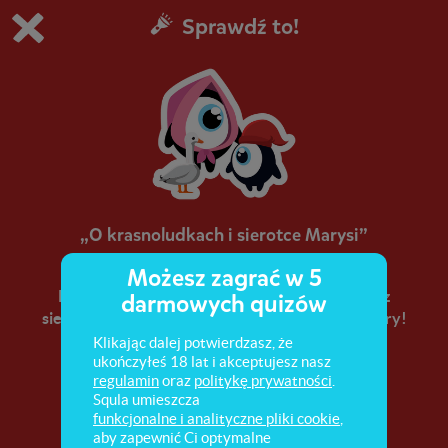
Sprawdź to!
Grasz w wersję demonstracyjną Squli
Zmień ustawienia DEMO
Kup teraz!
0
1
„O krasnoludkach i sierotce Marysi”
Możesz zagrać w 5
Kim był Koszałek-Opałek i co miał wspólnego z
darmowych quizów
sierotką Marysią? Sprawdź, co pamiętasz z lektury!
Klikając dalej potwierdzasz, że
ukończyłeś 18 lat i akceptujesz nasz
regulamin
oraz
politykę prywatności
.
Squla umieszcza
funkcjonalne i analityczne pliki cookie
,
aby zapewnić Ci optymalne