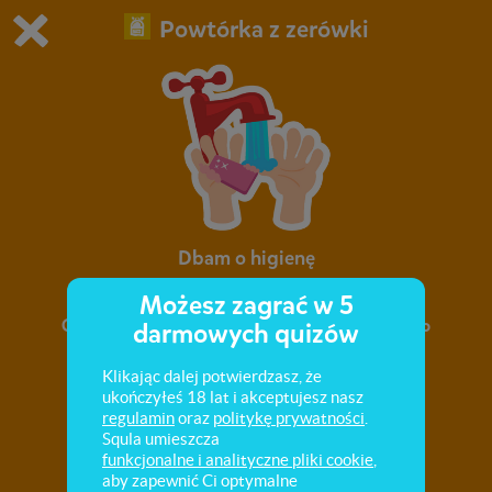
Powtórka z zerówki
Grasz w wersję demonstracyjną Squli
Zmień ustawienia DEMO
Kup teraz!
0
1
Dbam o higienę
Możesz zagrać w 5
Czy wiesz, dlaczego trzeba dbać o czystość? Co
darmowych quizów
przyda się podczas porannej toalety? Jak
prawidłowo usiąść przy biurku? Sprawdź!
Klikając dalej potwierdzasz, że
ukończyłeś 18 lat i akceptujesz nasz
regulamin
oraz
politykę prywatności
.
Squla umieszcza
funkcjonalne i analityczne pliki cookie
,
aby zapewnić Ci optymalne