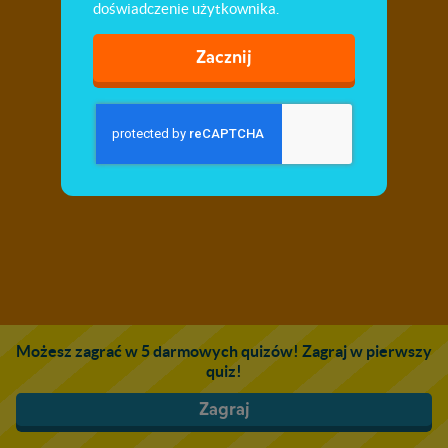
doświadczenie użytkownika.
Zacznij
Możesz zagrać w 5 darmowych quizów! Zagraj w pierwszy
quiz!
Zagraj