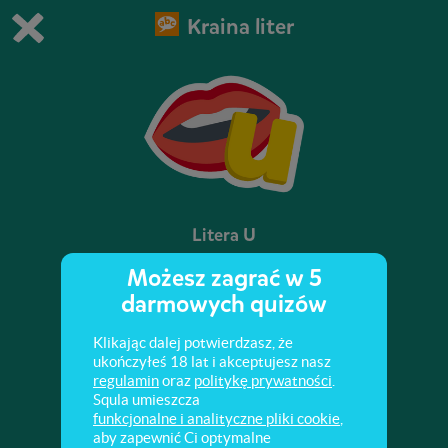
Kraina liter
Grasz w wersję demonstracyjną Squli
Zmień ustawienia DEMO
Kup teraz!
0
1
Litera U
Możesz zagrać w 5
Poznaj dużą literę U i małą literkę u!
darmowych quizów
Klikając dalej potwierdzasz, że
ukończyłeś 18 lat i akceptujesz nasz
regulamin
oraz
politykę prywatności
.
Squla umieszcza
funkcjonalne i analityczne pliki cookie
,
aby zapewnić Ci optymalne