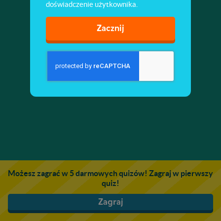
doświadczenie użytkownika.
Zacznij
Możesz zagrać w 5 darmowych quizów! Zagraj w pierwszy
quiz!
Zagraj