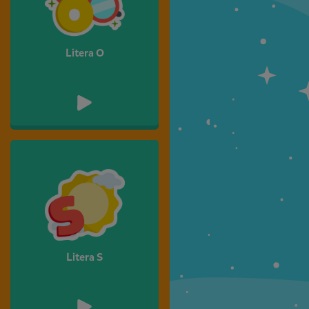
Litera O
Litera S