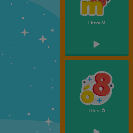
Litera M
Litera Ó