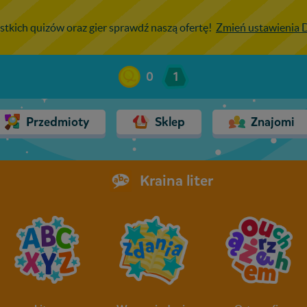
stkich quizów oraz gier sprawdź naszą ofertę!
Zmień ustawienia
0
1
Przedmioty
Sklep
Znajomi
Kraina liter