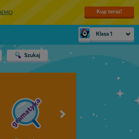
Kup teraz!
 DEMO
Klasa 1
Trzylatki
Szukaj
Przedszkole
Zerówka
Klasa 1
Klasa 2
Klasa 3
Klasa 4