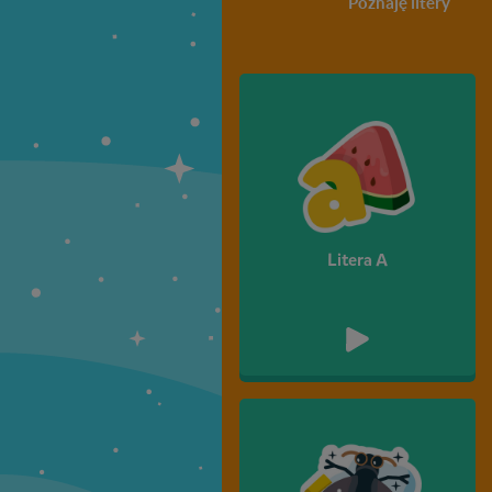
Poznaję litery
Litera A