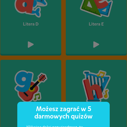
Litera D
Litera E
Możesz zagrać w 5
Litera G
Litera H
darmowych quizów