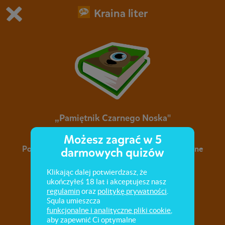
Kraina liter
Grasz w wersję demonstracyjną Squli
Zmień ustawienia DEMO
Kup teraz!
0
1
„Pamiętnik Czarnego Noska"
Możesz zagrać w 5
Poznaj przygody małego pluszowego misia, spisane
darmowych quizów
w formie pamiętnika.
Klikając dalej potwierdzasz, że
ukończyłeś 18 lat i akceptujesz nasz
regulamin
oraz
politykę prywatności
.
Squla umieszcza
funkcjonalne i analityczne pliki cookie
,
aby zapewnić Ci optymalne