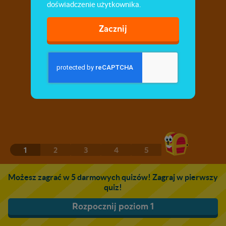
doświadczenie użytkownika.
Zacznij
1
2
3
4
5
Możesz zagrać w 5 darmowych quizów! Zagraj w pierwszy
quiz!
Rozpocznij poziom 1