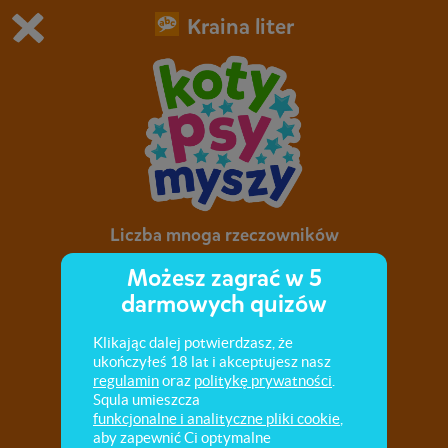
Kraina liter
Grasz w wersję demonstracyjną Squli
Zmień ustawienia DEMO
Kup teraz!
0
1
Liczba mnoga rzeczowników
Możesz zagrać w 5
Rzeczowniki w liczbie pojedynczej i mnogiej
darmowych quizów
Klikając dalej potwierdzasz, że
ukończyłeś 18 lat i akceptujesz nasz
regulamin
oraz
politykę prywatności
.
Squla umieszcza
funkcjonalne i analityczne pliki cookie
,
aby zapewnić Ci optymalne