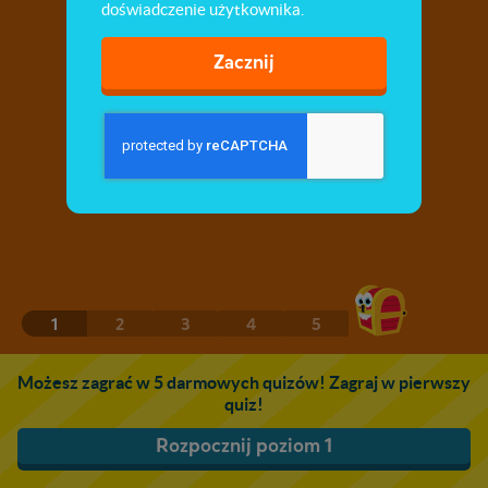
doświadczenie użytkownika.
Zacznij
1
2
3
4
5
Możesz zagrać w 5 darmowych quizów! Zagraj w pierwszy
quiz!
Rozpocznij poziom 1