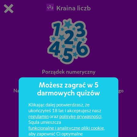
Kraina liczb
Grasz w wersję demonstracyjną Squli
Zmień ustawienia DEMO
Kup teraz!
0
1
Porządek numeryczny
Możesz zagrać w 5
Nadawanie numerów obiektom według ustalonego
darmowych quizów
porządku.
Klikając dalej potwierdzasz, że
ukończyłeś 18 lat i akceptujesz nasz
regulamin
oraz
politykę prywatności
.
Squla umieszcza
funkcjonalne i analityczne pliki cookie
,
aby zapewnić Ci optymalne