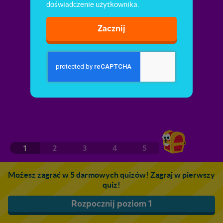
doświadczenie użytkownika.
Zacznij
1
2
3
4
5
Możesz zagrać w 5 darmowych quizów! Zagraj w pierwszy
quiz!
Rozpocznij poziom 1