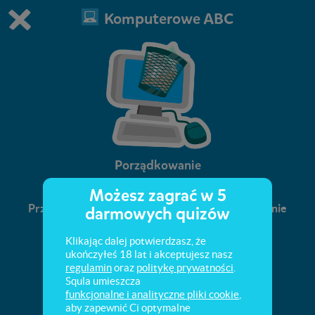
Komputerowe ABC
Grasz w wersję demonstracyjną Squli
Zmień ustawienia DEMO
Kup teraz!
0
1
Porządkowanie
Możesz zagrać w 5
Przygotowanie do programowania - porządkowanie
darmowych quizów
różnych elementów.
Klikając dalej potwierdzasz, że
ukończyłeś 18 lat i akceptujesz nasz
regulamin
oraz
politykę prywatności
.
Squla umieszcza
funkcjonalne i analityczne pliki cookie
,
aby zapewnić Ci optymalne