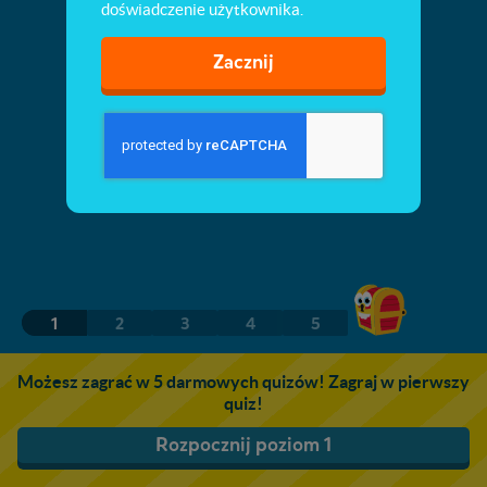
doświadczenie użytkownika.
Zacznij
1
2
3
4
5
Możesz zagrać w 5 darmowych quizów! Zagraj w pierwszy
quiz!
Rozpocznij poziom 1