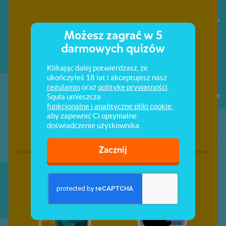
Możesz zagrać w 5
darmowych quizów
Klikając dalej potwierdzasz, że
ukończyłeś 18 lat i akceptujesz nasz
regulamin
oraz
politykę prywatności
.
Ubrania i kolory
Miłej podróży!
Squla umieszcza
funkcjonalne i analityczne pliki cookie
,
aby zapewnić Ci optymalne
doświadczenie użytkownika.
Zacznij