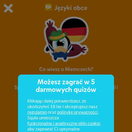
Języki obce
Grasz w wersję demonstracyjną Squli
Zmień ustawienia DEMO
Kup teraz!
0
1
Co wiesz o Niemczech?
Możesz zagrać w 5
Sprawdź swoją wiedzę na temat kultury, tradycji i
darmowych quizów
kuchni niemieckiej.
Klikając dalej potwierdzasz, że
ukończyłeś 18 lat i akceptujesz nasz
regulamin
oraz
politykę prywatności
.
Squla umieszcza
funkcjonalne i analityczne pliki cookie
,
aby zapewnić Ci optymalne