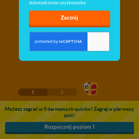
doświadczenie użytkownika.
Zacznij
1
2
Możesz zagrać w 5 darmowych quizów! Zagraj w pierwszy
quiz!
Rozpocznij poziom 1