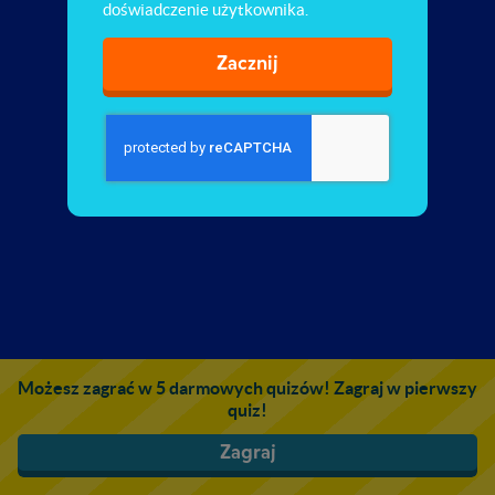
doświadczenie użytkownika.
Zacznij
Możesz zagrać w 5 darmowych quizów! Zagraj w pierwszy
quiz!
Zagraj