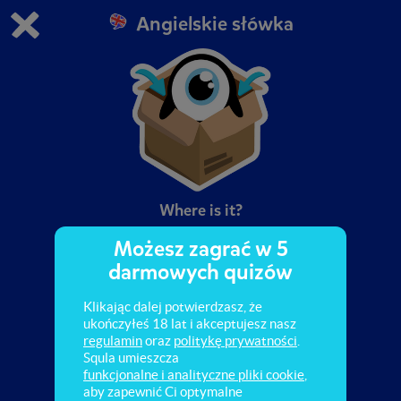
Angielskie słówka
Grasz w wersję demonstracyjną Squli
Zmień ustawienia DEMO
Kup teraz!
0
1
Where is it?
Możesz zagrać w 5
darmowych quizów
Klikając dalej potwierdzasz, że
ukończyłeś 18 lat i akceptujesz nasz
regulamin
oraz
politykę prywatności
.
Squla umieszcza
funkcjonalne i analityczne pliki cookie
,
aby zapewnić Ci optymalne