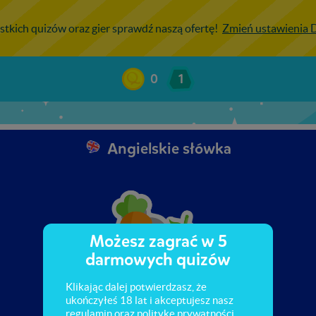
stkich quizów oraz gier sprawdź naszą ofertę!
Zmień ustawienia
0
1
Angielskie słówka
Możesz zagrać w 5
darmowych quizów
Klikając dalej potwierdzasz, że
ukończyłeś 18 lat i akceptujesz nasz
regulamin
oraz
politykę prywatności
.