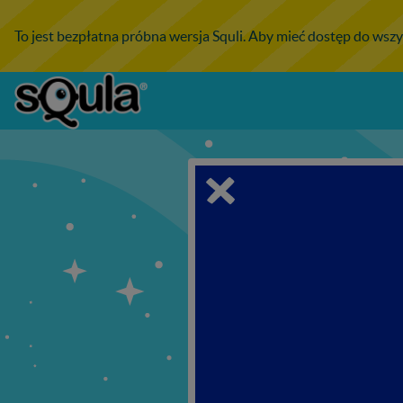
To jest bezpłatna próbna wersja Squli. Aby mieć dostęp do wszy