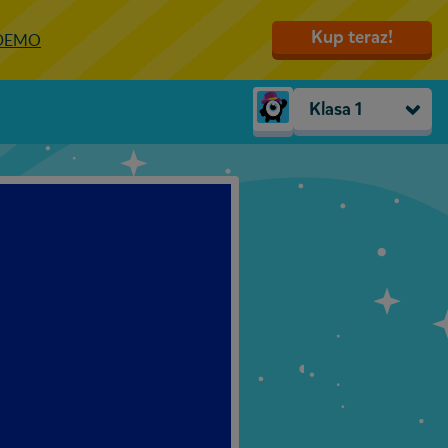
Kup teraz!
 DEMO
Klasa 1
Trzylatki
Przedszkole
Zerówka
Klasa 1
Klasa 2
Klasa 3
Klasa 4