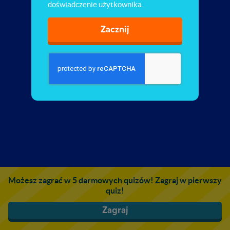
doświadczenie użytkownika.
Zacznij
Możesz zagrać w 5 darmowych quizów! Zagraj w pierwszy
quiz!
Zagraj