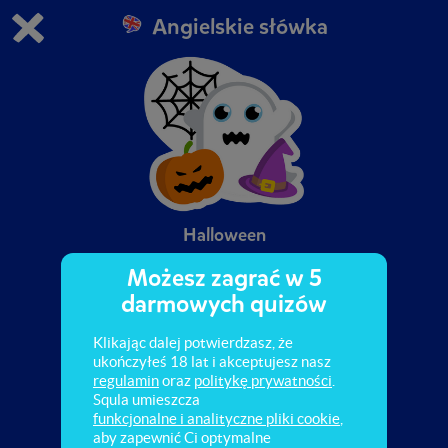
Angielskie słówka
Grasz w wersję demonstracyjną Squli
Zmień ustawienia DEMO
Kup teraz!
0
1
Halloween
Możesz zagrać w 5
darmowych quizów
Klikając dalej potwierdzasz, że
ukończyłeś 18 lat i akceptujesz nasz
regulamin
oraz
politykę prywatności
.
Squla umieszcza
funkcjonalne i analityczne pliki cookie
,
aby zapewnić Ci optymalne