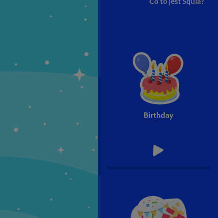
Co to jest Squla?
Birthday