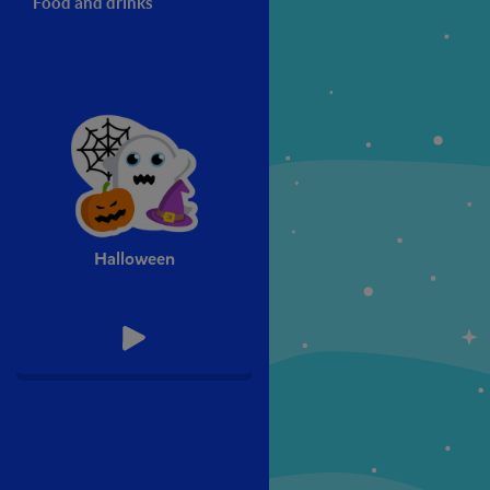
Food and drinks
Festivals
Klasa 5
Klasa 6
Halloween