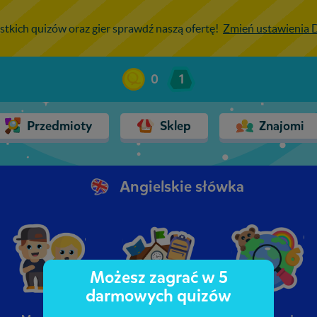
stkich quizów oraz gier sprawdź naszą ofertę!
Zmień ustawienia
0
1
Przedmioty
Sklep
Znajomi
Angielskie słówka
Możesz zagrać w 5
darmowych quizów