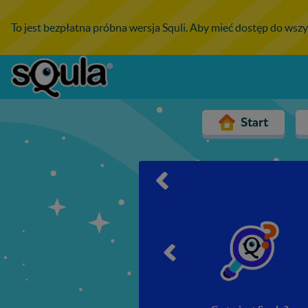
To jest bezpłatna próbna wersja Squli. Aby mieć dostęp do wszy
Start