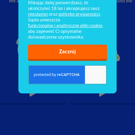
Me and you
My school
World around me
Klikając dalej potwierdzasz, że
ukończyłeś 18 lat i akceptujesz nasz
regulamin
oraz
politykę prywatności
.
Squla umieszcza
funkcjonalne i analityczne pliki cookie
,
aby zapewnić Ci optymalne
doświadczenie użytkownika.
Zacznij
Christmas
Easter