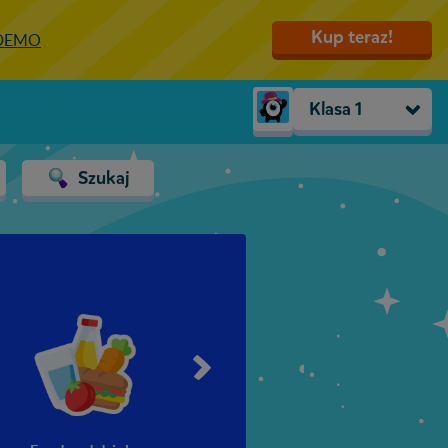
Kup teraz!
 DEMO
Klasa 1
Trzylatki
Szukaj
Przedszkole
Zerówka
Klasa 1
Klasa 2
Klasa 3
Klasa 4